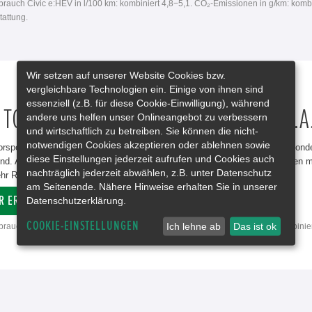
rbrauch Civic e:HEV in l/100 km: kombiniert 4,8−5,1. CO₂-Emissionen in g/km: komb
attung.
Wir setzen auf unserer Website Cookies bzw.
vergleichbare Technologien ein. Einige von ihnen sind
essenziell (z.B. für diese Cookie-Einwilligung), während
 TO PERFORM: HONDA CIVIC TYPE R J.A
andere uns helfen unser Onlineangebot zu verbessern
und wirtschaftlich zu betreiben. Sie können die nicht-
notwendigen Cookies akzeptieren oder ablehnen sowie
rsport ist seit 1998 Honda Racing-Partner und Entwickler der neuesten Sonder
diese Einstellungen jederzeit aufrufen und Cookies auch
 sind. Alle J.A.S. Komponenten sind aus echtem Carbon gefertigt und können
nachträglich jederzeit abwählen, z.B. unter Datenschutz
r Rennsport-Feeling geht nicht. Jetzt bei uns verfügbar.
am Seitenende. Nähere Hinweise erhalten Sie in unserer
R ERFAHREN
Datenschutzerklärung.
COOKIE-EINSTELLUNGEN
Ich lehne ab
Das ist ok
rbrauch Civic Type R in l/100 km: kombiniert 8,2. CO₂-Emissionen in g/km: kombinie