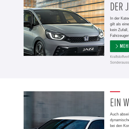
DER J
In der Kate
gilt als ei
kein Zufall
Fahrzeugen
MEH
Kraftstoffve
Sonderausst
EIN W
Auch absei
dynamische
bei den Ko