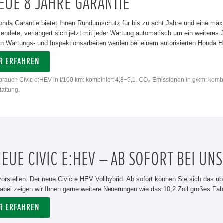
EUE 8 JAHRE GARANTIE
onda Garantie bietet Ihnen Rundumschutz für bis zu acht Jahre und eine max
 endete, verlängert sich jetzt mit jeder Wartung automatisch um ein weiteres
 Wartungs- und Inspektionsarbeiten werden bei einem autorisierten Honda Hän
R ERFAHREN
rbrauch Civic e:HEV in l/100 km: kombiniert 4,8−5,1. CO₂-Emissionen in g/km: komb
attung.
EUE CIVIC E:HEV – AB SOFORT BEI UNS
vorstellen: Der neue Civic e:HEV Vollhybrid. Ab sofort können Sie sich das üb
abei zeigen wir Ihnen gerne weitere Neuerungen wie das 10,2 Zoll großes Fah
R ERFAHREN