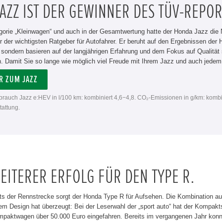
AZZ IST DER GEWINNER DES TÜV-REPOR
gorie „Kleinwagen“ und auch in der Gesamtwertung hatte der Honda Jazz die N
ner der wichtigsten Ratgeber für Autofahrer. Er beruht auf den Ergebnissen d
, sondern basieren auf der langjährigen Erfahrung und dem Fokus auf Qualitä
. Damit Sie so lange wie möglich viel Freude mit Ihrem Jazz und auch jede
R ZUM JAZZ
rbrauch Jazz e:HEV in l/100 km: kombiniert 4,6−4,8. CO₂-Emissionen in g/km: kombi
attung.
EITERER ERFOLG FÜR DEN TYPE R.
ts der Rennstrecke sorgt der Honda Type R für Aufsehen. Die Kombination a
m Design hat überzeugt: Bei der Leserwahl der „sport auto“ hat der Kompakts
mpaktwagen über 50.000 Euro eingefahren. Bereits im vergangenen Jahr konnt