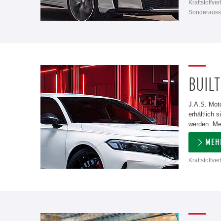
Kraftstoffve
Sonderausst
BUILT
J.A.S. Moto
erhältlich
werden. Meh
MEH
Kraftstoffve