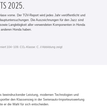
TS 2025.
ase vorne. Der TÜV-Report wird jedes Jahr veröffentlicht und
er Hauptuntersuchungen. Die Auszeichnungen für den Jazz sind
t sowie Langlebigkeit aller verwendeten Komponenten in Honda
m anderen Honda haben.
niert 104−109. CO₂-Klasse: C. // Abbildung zeigt
us beeindruckender Leistung, modernen Technologien und
portler den Klassensieg in der Serienauto-Importeurswertung
e er die Wahl für sich entscheiden.