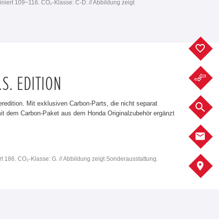
iniert 109−116. CO₂-Klasse: C-D. // Abbildung zeigt
F
F
.S. EDITION
edition. Mit exklusiven Carbon-Parts, die nicht separat
F
 mit dem Carbon-Paket aus dem Honda Originalzubehör ergänzt
K
rt 186. CO₂-Klasse: G. // Abbildung zeigt Sonderausstattung.
A