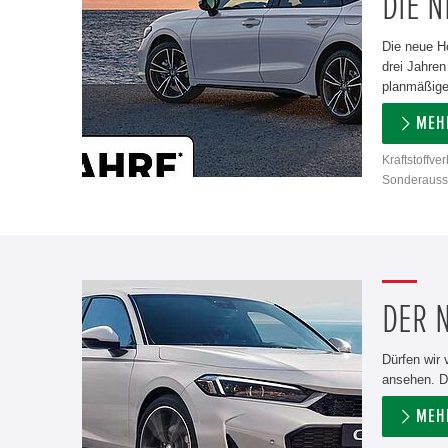
DIE N
Die neue H
drei Jahren
planmäßigen
MEH
Kraftstoffve
Sonderausst
DER N
Dürfen wir 
ansehen. D
MEH