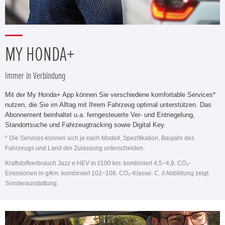
MY HONDA+
Immer in Verbindung
Mit der My Honda+ App können Sie verschiedene komfortable Services*
nutzen, die Sie im Alltag mit Ihrem Fahrzeug optimal unterstützen. Das
Abonnement beinhaltet u.a. ferngesteuerte Ver- und Entriegelung,
Standortsuche und Fahrzeugtracking sowie Digital Key.
* Die Services können sich je nach Modell, Spezifikation, Baujahr des
Fahrzeugs und Land der Zulassung unterscheiden.
Kraftstoffverbrauch Jazz e:HEV in l/100 km: kombiniert 4,5−4,8. CO₂-
Emissionen in g/km: kombiniert 102−108. CO₂-Klasse: C. // Abbildung zeigt
Sonderausstattung.