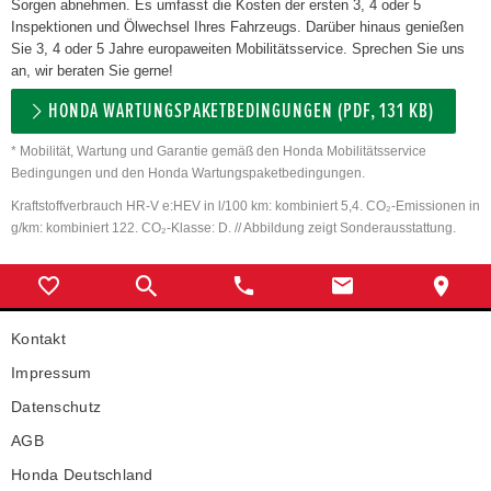
Sorgen abnehmen. Es umfasst die Kosten der ersten 3, 4 oder 5
Inspektionen und Ölwechsel Ihres Fahrzeugs. Darüber hinaus genießen
Sie 3, 4 oder 5 Jahre europaweiten Mobilitätsservice. Sprechen Sie uns
an, wir beraten Sie gerne!
HONDA WARTUNGSPAKETBEDINGUNGEN (PDF, 131 KB)
* Mobilität, Wartung und Garantie gemäß den Honda Mobilitätsservice
Bedingungen und den Honda Wartungspaketbedingungen.
Kraftstoffverbrauch HR-V e:HEV in l/100 km: kombiniert 5,4. CO₂-Emissionen in
g/km: kombiniert 122. CO₂-Klasse: D. // Abbildung zeigt Sonderausstattung.
Kontakt
Impressum
Datenschutz
AGB
Honda Deutschland