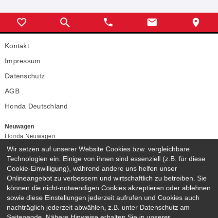
Kontakt
Impressum
Datenschutz
AGB
Honda Deutschland
Neuwagen
Honda Neuwagen
Wir setzen auf unserer Website Cookies bzw. vergleichbare
Gebrauchtwagen
Technologien ein. Einige von ihnen sind essenziell (z.B. für diese
Honda Gebrauchtwagen
Cookie-Einwilligung), während andere uns helfen unser
Honda Vorführwagen
Onlineangebot zu verbessern und wirtschaftlich zu betreiben. Sie
Gesamtbestand
können die nicht-notwendigen Cookies akzeptieren oder ablehnen
NEUWAGENMODELLE
sowie diese Einstellungen jederzeit aufrufen und Cookies auch
nachträglich jederzeit abwählen, z.B. unter Datenschutz am
HONDA NSX
HONDA JAZZ E:HEV
Seitenende. Nähere Hinweise erhalten Sie in unserer