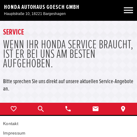
HONDA AUTOHAUS GOESCH GMBH
Hauptstraße 10, 18221 Bargeshagen
Neuwagen
SERVICE
WENN IHR HONDA SERVICE BRAUCHT,
Gebrauchtwagen
IST ER BEI UNS AM BESTEN
AUFGEHOBEN.
Angebote
Bitte sprechen Sie uns direkt auf unsere aktuellen Service-Angebote
Service & Zubehör
an.
Unser Autohaus
Kontakt
Impressum