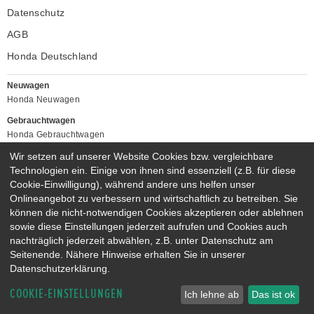
Datenschutz
AGB
Honda Deutschland
Neuwagen
Honda Neuwagen
Gebrauchtwagen
Honda Gebrauchtwagen
Honda Vorführwagen
Wir setzen auf unserer Website Cookies bzw. vergleichbare
Gesamtbestand
Technologien ein. Einige von ihnen sind essenziell (z.B. für diese
Cookie-Einwilligung), während andere uns helfen unser
NEUWAGENMODELLE
Onlineangebot zu verbessern und wirtschaftlich zu betreiben. Sie
HONDA NSX
HONDA JAZZ E:HEV
können die nicht-notwendigen Cookies akzeptieren oder ablehnen
HONDA CIVIC E:HEV
HONDA PRELUDE E:HEV
sowie diese Einstellungen jederzeit aufrufen und Cookies auch
HONDA HR-V E:HEV
HONDA ZR-V E:HEV
nachträglich jederzeit abwählen, z.B. unter Datenschutz am
Seitenende. Nähere Hinweise erhalten Sie in unserer
HONDA CR-V E:HEV & E:PHEV
Datenschutzerklärung.
COOKIE-EINSTELLUNGEN
Ich lehne ab
Das ist ok