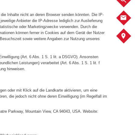
e die Inhalte nicht an deren Browser senden könnten. Die IP-
K
jeweilige Anbieter die IP-Adresse lediglich zur Auslieferung
 statistische oder Marketingzwecke verwenden. Durch die
mationen können ferner in Cookies auf dem Gerät der Nutzer
A
 Besuchszeit sowie weitere Angaben zur Nutzung unseres
Einwilligung (Art. 6 Abs. 1 S. 1 lit. a DSGVO). Ansonsten
ndlichen Leistungen) verarbeitet (Art. 6 Abs. 1 S. 1 lit. f
ung hinweisen.
en oder mit Klick auf die Landkarte aktivieren, um eine
n, die jedoch nicht ohne deren Einwilligung (im Regelfall im
heatre Parkway, Mountain View, CA 94043, USA. Website: