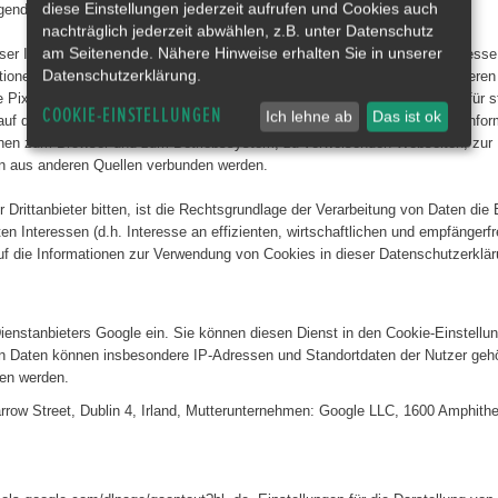
diese Einstellungen jederzeit aufrufen und Cookies auch
nd einheitlich bezeichnet als „Inhalte”).
nachträglich jederzeit abwählen, z.B. unter Datenschutz
am Seitenende. Nähere Hinweise erhalten Sie in unserer
ser Inhalte die IP-Adresse der Nutzer verarbeiten, da sie ohne die IP-Adress
Datenschutzerklärung.
ktionen erforderlich. Wir bemühen uns, nur solche Inhalte zu verwenden, deren 
te Pixel-Tags (unsichtbare Grafiken, auch als „Web Beacons“ bezeichnet) für
COOKIE-EINSTELLUNGEN
Ich lehne ab
Das ist ok
 auf den Seiten dieser Webseite, ausgewertet werden. Die pseudonymen Infor
onen zum Browser und zum Betriebssystem, zu verweisenden Webseiten, zur
en aus anderen Quellen verbunden werden.
 Drittanbieter bitten, ist die Rechtsgrundlage der Verarbeitung von Daten die 
 Interessen (d.h. Interesse an effizienten, wirtschaftlichen und empfängerfreu
die Informationen zur Verwendung von Cookies in dieser Datenschutzerklär
nstanbieters Google ein. Sie können diesen Dienst in den Cookie-Einstellung
en Daten können insbesondere IP-Adressen und Standortdaten der Nutzer gehöre
ben werden.
Barrow Street, Dublin 4, Irland, Mutterunternehmen: Google LLC, 1600 Amphit