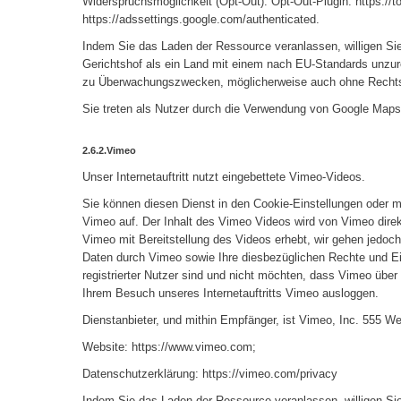
Widerspruchsmöglichkeit (Opt-Out): Opt-Out-Plugin: https://
https://adssettings.google.com/authenticated.
Indem Sie das Laden der Ressource veranlassen, willigen Si
Gerichtshof als ein Land mit einem nach EU-Standards unzur
zu Überwachungszwecken, möglicherweise auch ohne Rechtsb
Sie treten als Nutzer durch die Verwendung von Google Maps 
2.6.2.Vimeo
Unser Internetauftritt nutzt eingebettete Vimeo-Videos.
Sie können diesen Dienst in den Cookie-Einstellungen oder mi
Vimeo auf. Der Inhalt des Vimeo Videos wird von Vimeo direk
Vimeo mit Bereitstellung des Videos erhebt, wir gehen jedoc
Daten durch Vimeo sowie Ihre diesbezüglichen Rechte und E
registrierter Nutzer sind und nicht möchten, dass Vimeo über
Ihrem Besuch unseres Internetauftritts Vimeo ausloggen.
Dienstanbieter, und mithin Empfänger, ist Vimeo, Inc. 555 
Website: https://www.vimeo.com;
Datenschutzerklärung: https://vimeo.com/privacy
Indem Sie das Laden der Ressource veranlassen, willigen Si