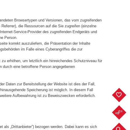
rwendeten Browsertypen und Versionen, das vom zugreifenden
Referrer), die Ressourcen auf die Sie zugreifen (einzelne
r Internet-Service-Provider des zugreifenden Endgeräts und
ene Person.
ite korrekt auszuliefern, die Präsentation der Inhalte
gsbehörden im Falle eines Cyberangriffes die zur
u erhöhen, um letztlich ein hinreichendes Schutzniveau für
en durch eine betroffene Person angegebenen
r Daten zur Bereitstellung der Website ist dies der Fall,
rhinausgehende Speicherung ist möglich. In diesem Fall
F
 weitere Aufbewahrung ist zu Beweiszwecken erforderlich.
F
et als „Drittanbieter”) bezogen werden. Dabei kann es sich
F