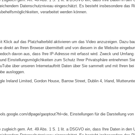
eichendem Datenschutzniveau eingeschätzt. Es besteht insbesondere das Ris
ehelfsmöglichkeiten, verarbeitet werden können.
t Klick auf das Platzhalterbild aktivieren um das Video anzuzeigen. Dazu ba
 direkt an Ihren Browser übermittelt und von diesem in die Website eingebu
 jedoch davon aus, dass Ihre IP-Adresse mit erfasst wird. Zweck und Umfang
und Einstellungsmöglichkeiten zum Schutz Ihrer Privatsphäre entnehmen Sie
ouTube über unseren Internetauftritt Daten über Sie sammelt und mit Ihren b
ube ausloggen.
gle Ireland Limited, Gordon House, Barrow Street, Dublin 4, Irland, Mutter
tools.google.com/dlpage/gaoptout?hl=de, Einstellungen für die Darstellung vo
e zugleich gem. Art. 49 Abs. 1 S. 1 lit. a DSGVO ein, dass Ihre Daten in de