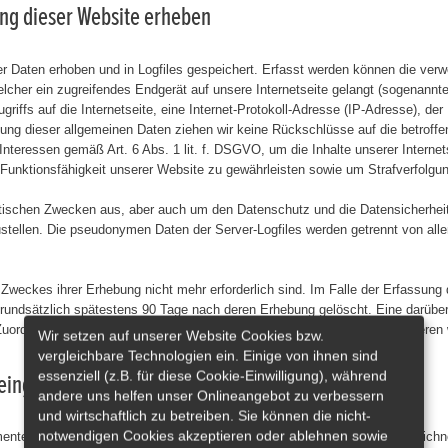
ung dieser Website erheben
er Daten erhoben und in Logfiles gespeichert. Erfasst werden können die ve
cher ein zugreifendes Endgerät auf unsere Internetseite gelangt (sogenannte 
griffs auf die Internetseite, eine Internet-Protokoll-Adresse (IP-Adresse), de
zung dieser allgemeinen Daten ziehen wir keine Rückschlüsse auf die betroff
teressen gemäß Art. 6 Abs. 1 lit. f. DSGVO, um die Inhalte unserer Internetse
 Funktionsfähigkeit unserer Website zu gewährleisten sowie um Strafverfolgun
ischen Zwecken aus, aber auch um den Datenschutz und die Datensicherheit z
stellen. Die pseudonymen Daten der Server-Logfiles werden getrennt von all
Zweckes ihrer Erhebung nicht mehr erforderlich sind. Im Falle der Erfassung de
grundsätzlich spätestens 90 Tage nach deren Erhebung gelöscht. Eine darübe
uordnung des aufrufenden Clients nicht mehr möglich ist, es sei denn, deren
Wir setzen auf unserer Website Cookies bzw.
vergleichbare Technologien ein. Einige von ihnen sind
essenziell (z.B. für diese Cookie-Einwilligung), während
 eingebettete Funktionen sowie Inhalte)
andere uns helfen unser Onlineangebot zu verbessern
und wirtschaftlich zu betreiben. Sie können die nicht-
notwendigen Cookies akzeptieren oder ablehnen sowie
nte ein, die von den Servern ihrer jeweiligen Anbieter (nachfolgend bezeichn