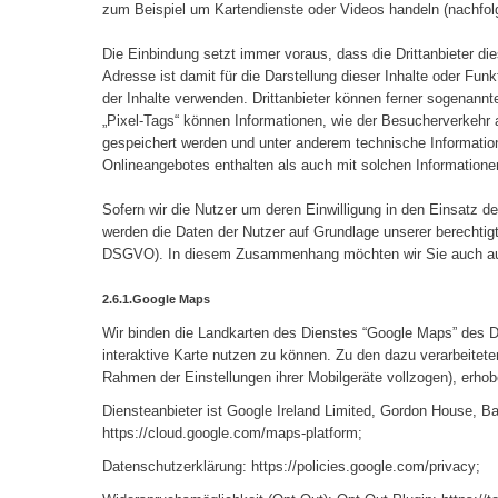
zum Beispiel um Kartendienste oder Videos handeln (nachfolge
Die Einbindung setzt immer voraus, dass die Drittanbieter die
Adresse ist damit für die Darstellung dieser Inhalte oder Fun
der Inhalte verwenden. Drittanbieter können ferner sogenann
„Pixel-Tags“ können Informationen, wie der Besucherverkehr
gespeichert werden und unter anderem technische Informati
Onlineangebotes enthalten als auch mit solchen Information
Sofern wir die Nutzer um deren Einwilligung in den Einsatz der
werden die Daten der Nutzer auf Grundlage unserer berechtigten
DSGVO). In diesem Zusammenhang möchten wir Sie auch auf 
2.6.1.Google Maps
Wir binden die Landkarten des Dienstes “Google Maps” des Die
interaktive Karte nutzen zu können. Zu den dazu verarbeitet
Rahmen der Einstellungen ihrer Mobilgeräte vollzogen), erho
Diensteanbieter ist Google Ireland Limited, Gordon House, 
https://cloud.google.com/maps-platform;
Datenschutzerklärung: https://policies.google.com/privacy;