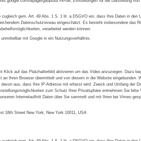
tools.google.com/dlpage/gaoptout?hl=de, Einstellungen für die Darstellung vo
e zugleich gem. Art. 49 Abs. 1 S. 1 lit. a DSGVO ein, dass Ihre Daten in de
eichendem Datenschutzniveau eingeschätzt. Es besteht insbesondere das Ris
ehelfsmöglichkeiten, verarbeitet werden können.
unmittelbar mit Google in ein Nutzungsverhältnis.
t Klick auf das Platzhalterbild aktivieren um das Video anzuzeigen. Dazu ba
t an Ihren Browser übermittelt und von diesem in die Website eingebunden. W
h davon aus, dass Ihre IP-Adresse mit erfasst wird. Zweck und Umfang der D
instellungsmöglichkeiten zum Schutz Ihrer Privatsphäre entnehmen Sie bitt
 unseren Internetauftritt Daten über Sie sammelt und mit Ihren bei Vimeo ges
West 18th Street New York, New York 10011, USA
e zugleich gem. Art. 49 Abs. 1 S. 1 lit. a DSGVO ein, dass Ihre Daten in de