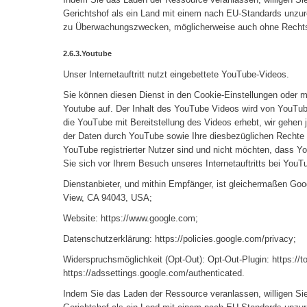
Gerichtshof als ein Land mit einem nach EU-Standards unzur
zu Überwachungszwecken, möglicherweise auch ohne Rechtsb
2.6.3.Youtube
Unser Internetauftritt nutzt eingebettete YouTube-Videos.
Sie können diesen Dienst in den Cookie-Einstellungen oder mi
Youtube auf. Der Inhalt des YouTube Videos wird von YouTube
die YouTube mit Bereitstellung des Videos erhebt, wir gehen
der Daten durch YouTube sowie Ihre diesbezüglichen Rechte 
YouTube registrierter Nutzer sind und nicht möchten, dass Y
Sie sich vor Ihrem Besuch unseres Internetauftritts bei YouT
Dienstanbieter, und mithin Empfänger, ist gleichermaßen Goo
View, CA 94043, USA;
Website: https://www.google.com;
Datenschutzerklärung: https://policies.google.com/privacy;
Widerspruchsmöglichkeit (Opt-Out): Opt-Out-Plugin: https://
https://adssettings.google.com/authenticated.
Indem Sie das Laden der Ressource veranlassen, willigen Si