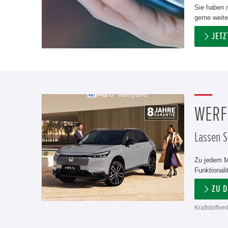
Sie haben n
gerne weite
JET
WERFE
Lassen Si
Zu jedem M
Funktionali
ZU 
Kraftstoffv