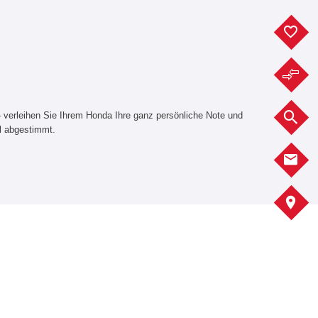
F
F
– verleihen Sie Ihrem Honda Ihre ganz persönliche Note und
F
ll abgestimmt.
K
A