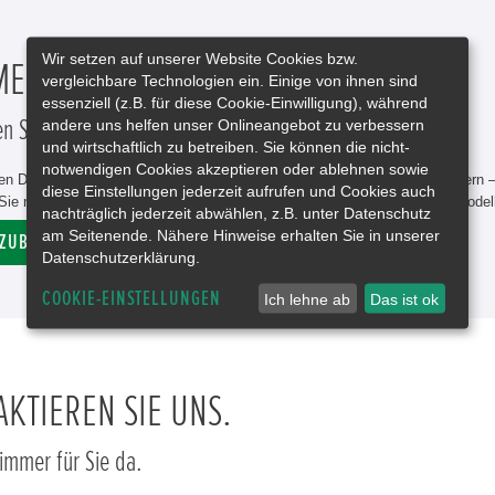
Wir setzen auf unserer Website Cookies bzw.
MEHR KOMFORT UND STYLE.
vergleichbare Technologien ein. Einige von ihnen sind
essenziell (z.B. für diese Cookie-Einwilligung), während
andere uns helfen unser Onlineangebot zu verbessern
n Sie unsere breite Produktpalette.
und wirtschaftlich zu betreiben. Sie können die nicht-
notwendigen Cookies akzeptieren oder ablehnen sowie
n Design-Paketen über funktionale Erweiterungen bis hin zu Fahrradträgern 
diese Einstellungen jederzeit aufrufen und Cookies auch
ie neue Möglichkeiten. Jedes Extra ist dabei perfekt auf das jeweilige Mode
nachträglich jederzeit abwählen, z.B. unter Datenschutz
am Seitenende. Nähere Hinweise erhalten Sie in unserer
 ZUBEHÖRSUCHE
Datenschutzerklärung.
COOKIE-EINSTELLUNGEN
Ich lehne ab
Das ist ok
KTIEREN SIE UNS.
 immer für Sie da.