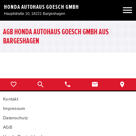
HONDA AUTOHAUS GOESCH GMBH
Hauptstraße 10, 18221 Bargeshagen
Neuwagen
AGB HONDA AUTOHAUS GOESCH GMBH AUS
BARGESHAGEN
Gebrauchtwagen
Angebote
Service & Zubehör
Kontakt
Unser Autohaus
Impressum
Datenschutz
AGB