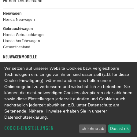
Honda Deutschland
Neuwagen
Honda Neuwagen
Gebrauchtwagen
Honda Gebrauchtwagen
Honda Vorführwagen
Gesamtbestand
NEUWAGENMODELLE
HONDA NSX
HONDA JAZZ E:HEV
Wir setzen auf unserer Website Cookies bzw. vergleichbare
HONDA CIVIC E:HEV
HONDA PRELUDE E:HEV
Technologien ein. Einige von ihnen sind essenziell (z.B. für diese
HONDA HR-V E:HEV
HONDA ZR-V E:HEV
Cookie-Einwilligung), während andere uns helfen unser
Onlineangebot zu verbessern und wirtschaftlich zu betreiben. Sie
HONDA CR-V E:HEV & E:PHEV
können die nicht-notwendigen Cookies akzeptieren oder ablehnen
sowie diese Einstellungen jederzeit aufrufen und Cookies auch
nachträglich jederzeit abwählen, z.B. unter Datenschutz am
Seitenende. Nähere Hinweise erhalten Sie in unserer
Datenschutzerklärung.
COOKIE-EINSTELLUNGEN
Ich lehne ab
Das ist ok