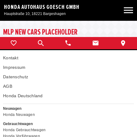
HONDA AUTOHAUS GOESCH GMBH
Hauptstraße 10, 18221 Bargeshagen
Neuwagen
MLP NEW CARS PLACEHOLDER
Gebrauchtwagen
Kontakt
Angebote
Impressum
Datenschutz
Service & Zubehör
AGB
Honda Deutschland
Unser Autohaus
Neuwagen
Honda Neuwagen
Gebrauchtwagen
Honda Gebrauchtwagen
Honda Vorführwagen