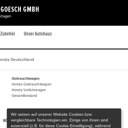
 GOESCH GMBH
eshagen
& Zubehör
Unser Autohaus
onda Deutschland
Gebrauchtwagen
Honda Gebrauchtwagen
Honda Vorführwagen
Gesamtbestand
Wir setzen auf unserer Website Cookies bzw.
vergleichbare Technologien ein. Einige von ihnen sind
HONDA PRELUDE E:HEV
HONDA HR-V E:HEV
HONDA ZR-V E:HEV
essenziell (z.B. für diese Cookie-Einwilligung), während