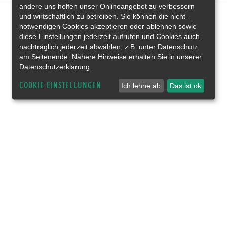
andere uns helfen unser Onlineangebot zu verbessern
und wirtschaftlich zu betreiben. Sie können die nicht-
notwendigen Cookies akzeptieren oder ablehnen sowie
diese Einstellungen jederzeit aufrufen und Cookies auch
nachträglich jederzeit abwählen, z.B. unter Datenschutz
am Seitenende. Nähere Hinweise erhalten Sie in unserer
Datenschutzerklärung.
COOKIE-EINSTELLUNGEN
Ich lehne ab
Das ist ok