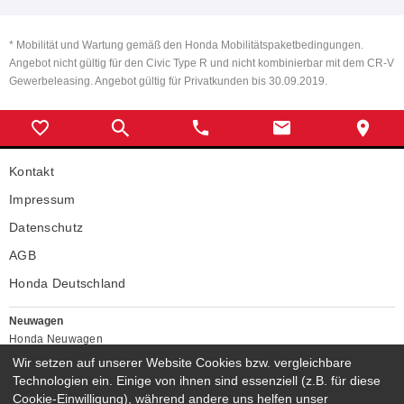
* Mobilität und Wartung gemäß den Honda Mobilitätspaketbedingungen.
Angebot nicht gültig für den Civic Type R und nicht kombinierbar mit dem CR-V
Gewerbeleasing. Angebot gültig für Privatkunden bis 30.09.2019.
Kontakt
Impressum
Datenschutz
AGB
Honda Deutschland
Neuwagen
Honda Neuwagen
Wir setzen auf unserer Website Cookies bzw. vergleichbare
Gebrauchtwagen
Technologien ein. Einige von ihnen sind essenziell (z.B. für diese
Honda Gebrauchtwagen
Cookie-Einwilligung), während andere uns helfen unser
Honda Vorführwagen